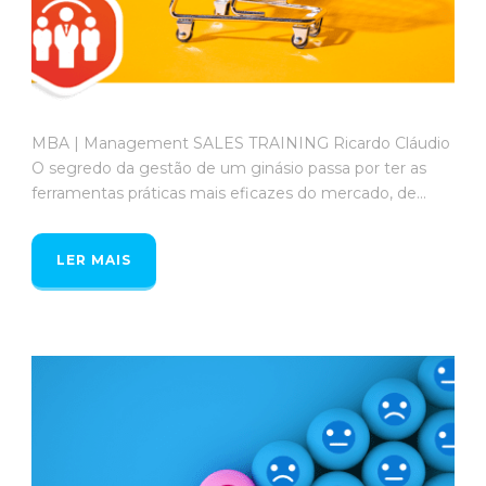
MBA | Management SALES TRAINING Ricardo Cláudio
O segredo da gestão de um ginásio passa por ter as
ferramentas práticas mais eficazes do mercado, de...
LER MAIS