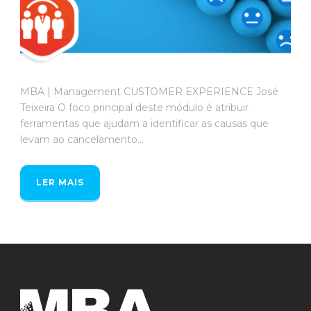
MBA | Management CUSTOMER EXPERIENCE José
Teixeira O foco principal deste módulo é atribuir
ferramentas que ajudam a identificar as causas que
levam ao cancelamento...
LER MAIS