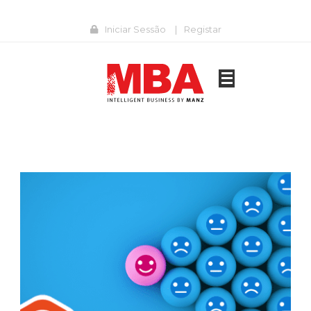
Iniciar Sessão
|
Registar