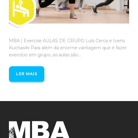
MBA | Exercise AULAS DE GRUPO Luís Cerca e Ivens
Kuchasrki Para além da enorme vantagem que é fazer
exercício em grupo, as aulas são...
LER MAIS