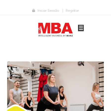
Iniciar Sessão
|
Registar