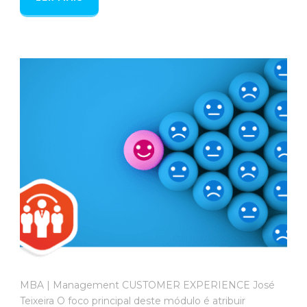
MBA | Management CUSTOMER EXPERIENCE José
Teixeira O foco principal deste módulo é atribuir