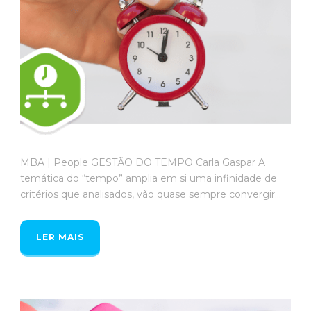
MBA | People GESTÃO DO TEMPO Carla Gaspar A
temática do “tempo” amplia em si uma infinidade de
critérios que analisados, vão quase sempre convergir...
LER MAIS