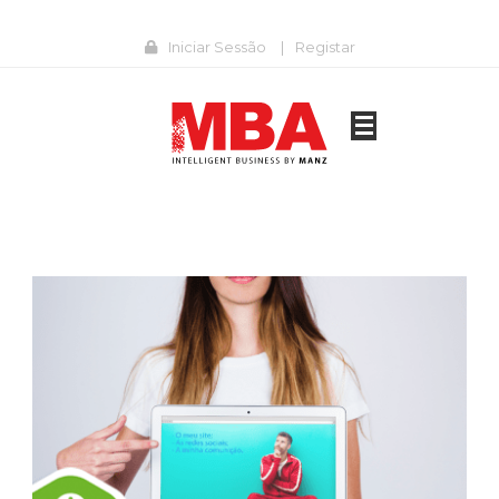
Iniciar Sessão
|
Registar