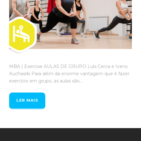
MBA | Exercise AULAS DE GRUPO Luís Cerca e Ivens
Kuchasrki Para além da enorme vantagem que é fazer
exercício em grupo, as aulas são...
LER MAIS