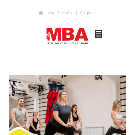
Iniciar Sessão
|
Registar