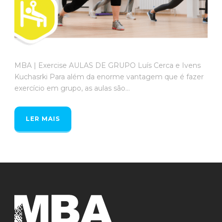
MBA | Exercise AULAS DE GRUPO Luís Cerca e Ivens
Kuchasrki Para além da enorme vantagem que é fazer
exercício em grupo, as aulas são...
LER MAIS