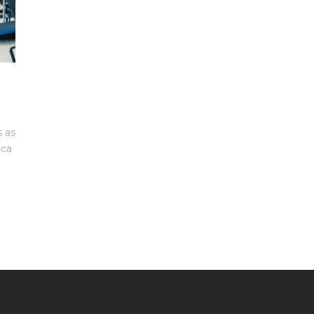
s as
ica