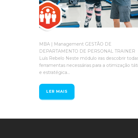
MBA | Management GESTÃO DE
DEPARTAMENTO DE PERSONAL TRAINER
Luís Rebelo Neste módulo iras descobrir toda
ferramentas necessárias para a otimização tát
e estratégica...
LER MAIS