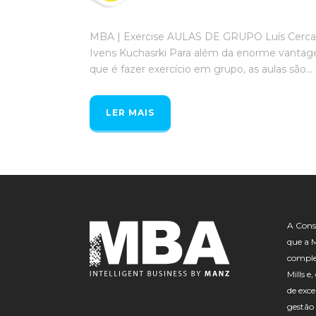
MBA | Exercise AULAS DE GRUPO Luís Cerca
Ivens Kuchasrki Para além da enorme vanta
que é fazer exercício em grupo, as aulas são...
LER MAIS
A Consu
que a 
comple
Mills e
de exce
gestão 