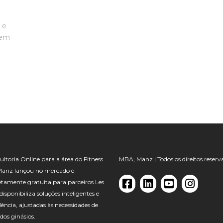
 e
gem
ltoria Online para a área do Fitness
MBA, Manz | Todos os direitos reserv
Manz lançou no mercado é
tamente gratuita para parceiros Les
, disponibiliza soluções inteligentes e
lência, ajustadas às necessidades de
dos ginásios.