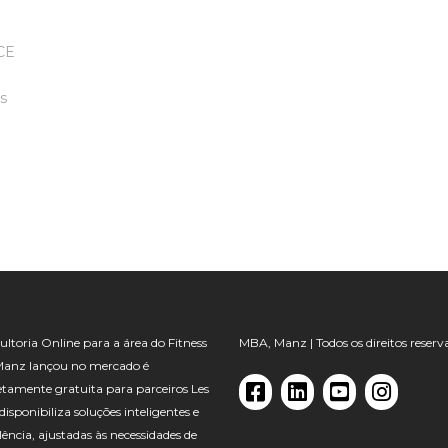
CE
as
ltoria Online para a área do Fitness
MBA, Manz | Todos os direitos reserv
Manz lançou no mercado é
tamente gratuita para parceiros Les
, disponibiliza soluções inteligentes e
lência, ajustadas às necessidades de