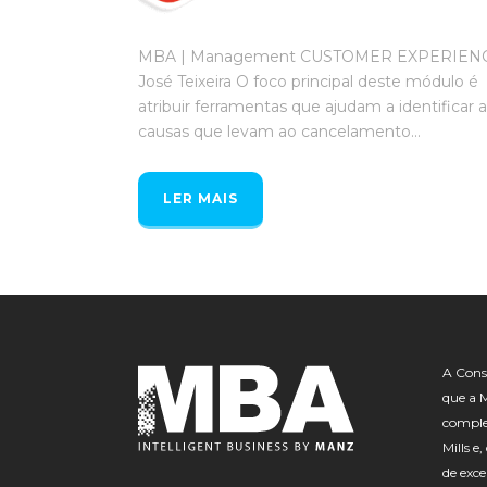
MBA | Management CUSTOMER EXPERIEN
José Teixeira O foco principal deste módulo é
atribuir ferramentas que ajudam a identificar 
causas que levam ao cancelamento...
LER MAIS
A Consu
que a 
comple
Mills e
de exce