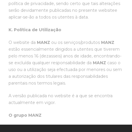
política de privacidade, sendo certo que tais alterações
serão devidamente publicadas no presente websitee
aplicar-se-ão a todos os utentes à data.
K. Política de Utilização
O website da
MANZ
ou os serviços/produtos
MANZ
estão essencialmente dirigidos a utentes que tiverem
pelo menos 16 (dezasseis) anos de idade, encontrando-
se excluída qualquer responsabilidade da
MANZ
caso o
uso ou a utilização seja efectuada por menores ou sem
a autorização dos titulares das responsabilidades
parentais nos termos legais.
A versão publicada no website é a que se encontra
actualmente em vigor.
O grupo MANZ