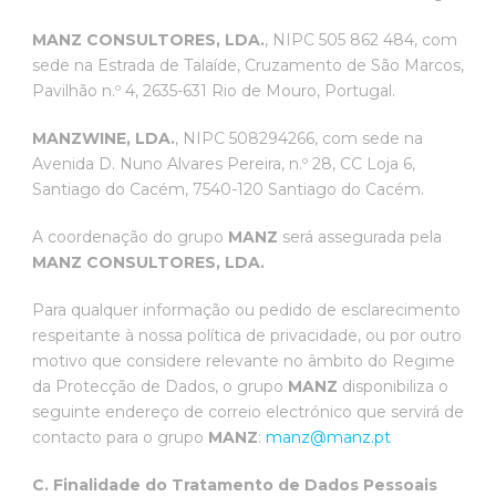
MANZ CONSULTORES, LDA.
, NIPC 505 862 484, com
sede na Estrada de Talaíde, Cruzamento de São Marcos,
Pavilhão n.º 4, 2635-631 Rio de Mouro, Portugal.
MANZWINE, LDA.
, NIPC 508294266, com sede na
Avenida D. Nuno Alvares Pereira, n.º 28, CC Loja 6,
Santiago do Cacém, 7540-120 Santiago do Cacém.
A coordenação do grupo
MANZ
será assegurada pela
MANZ CONSULTORES, LDA.
Para qualquer informação ou pedido de esclarecimento
respeitante à nossa política de privacidade, ou por outro
motivo que considere relevante no âmbito do Regime
da Protecção de Dados, o grupo
MANZ
disponibiliza o
seguinte endereço de correio electrónico que servirá de
contacto para o grupo
MANZ
:
manz@manz.pt
C. Finalidade do Tratamento de Dados Pessoais