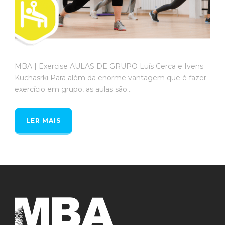
MBA | Exercise AULAS DE GRUPO Luís Cerca e Ivens
Kuchasrki Para além da enorme vantagem que é fazer
exercício em grupo, as aulas são...
LER MAIS