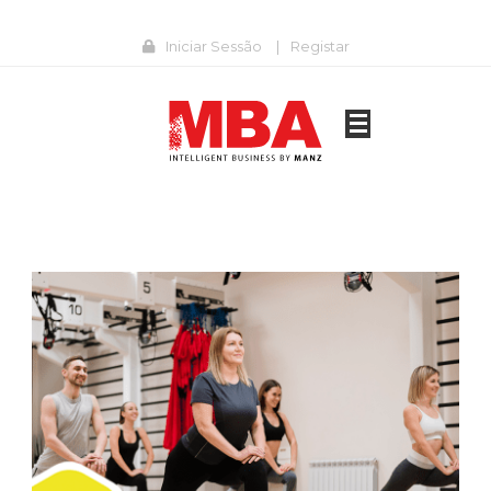
Iniciar Sessão
|
Registar