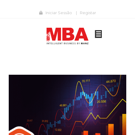
Iniciar Sessão
|
Registar