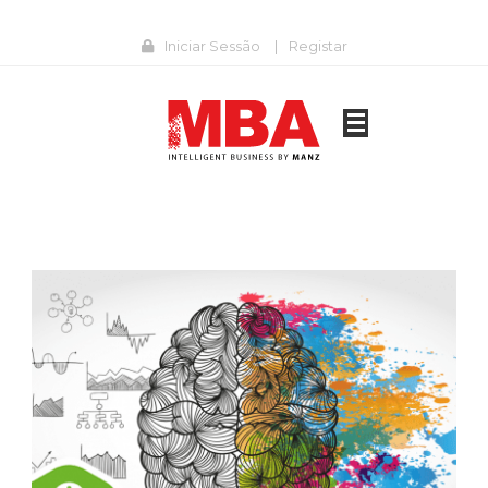
Iniciar Sessão
|
Registar