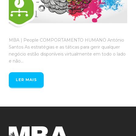
MBA | People COMPORTAMENTO HUMANO António
Santos As estratégias e as táticas para gerir qualquer
negócio estão disponíveis virtualmente em todo o lado
e não...
LER MAIS