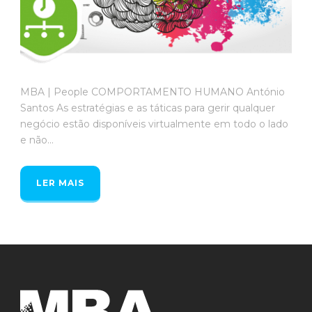
MBA | People COMPORTAMENTO HUMANO António
Santos As estratégias e as táticas para gerir qualquer
negócio estão disponíveis virtualmente em todo o lado
e não...
LER MAIS