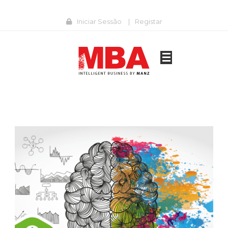
Iniciar Sessão
|
Registar