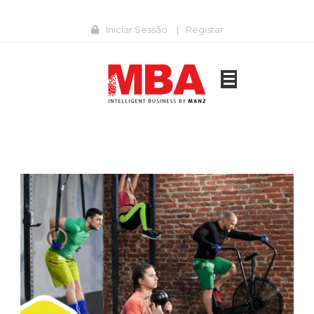
Iniciar Sessão
|
Registar