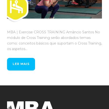
MBA | Exercise CROSS TRAINING Amâncio Santos No
módulo de Cross Training serão abordados temas
como: conceitos básicos que suportam o Cross Training,
os aspetos...
LER MAIS