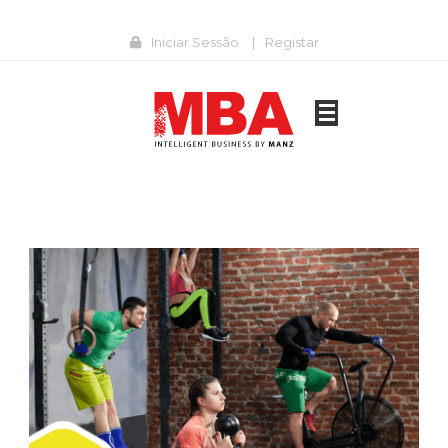
Iniciar Sessão
|
Registar