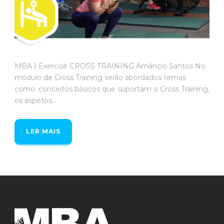
MBA | Exercise CROSS TRAINING Amâncio Santos No
módulo de Cross Training serão abordados temas
como: conceitos básicos que suportam o Cross Training,
os aspetos...
LER MAIS