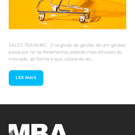
SALES TRAINING O segredo da gestão de um ginásio
passa por ter as ferramentas práticas mais eficazes do
mercado, de forma a que, utilizando-as,...
LER MAIS