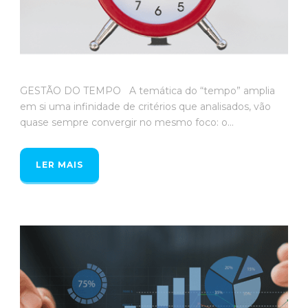
GESTÃO DO TEMPO A temática do “tempo” amplia
em si uma infinidade de critérios que analisados, vão
quase sempre convergir no mesmo foco: o...
LER MAIS