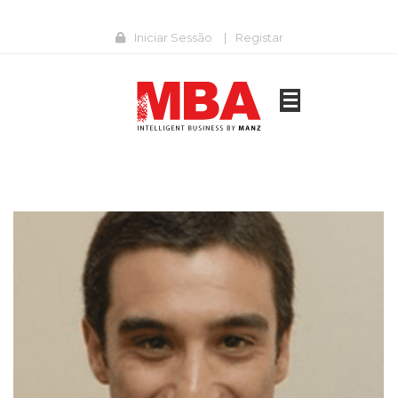
Iniciar Sessão
|
Registar