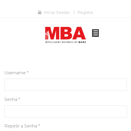
Iniciar Sessão
|
Registar
Username *
Senha *
Repetir a Senha *