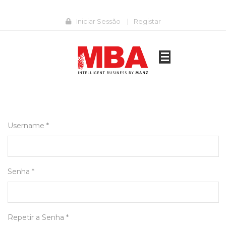
Iniciar Sessão
|
Registar
Username *
Senha *
Repetir a Senha *