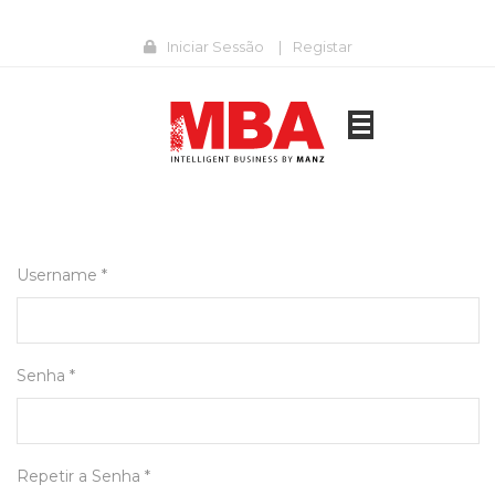
Iniciar Sessão
|
Registar
Username *
Senha *
Repetir a Senha *