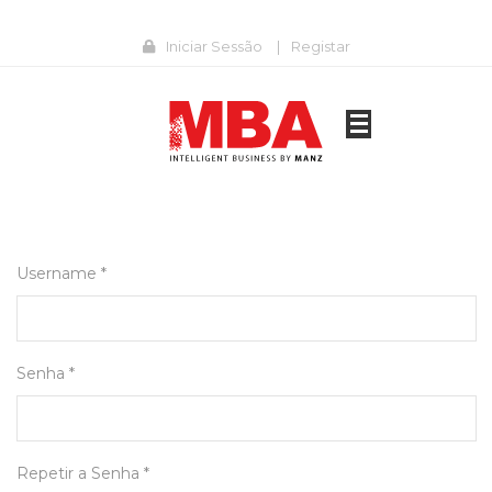
Iniciar Sessão
|
Registar
Username *
Senha *
Repetir a Senha *